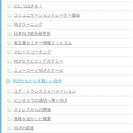
心につばさを！
コミュニケーショントレーナー協会
NLPラーニング
日本NLP総合研究所
名古屋セミナー情報ドットコム
スピードコーチング
NLPセラピストアカデミー
ニューコードNLPスクール
NLPがもたらす新しい自分
コア・トランスフォーメーション
ビジネスでの成功へ導くNLP
ストレスからの開放
資格を活かした職業
NLPの前提