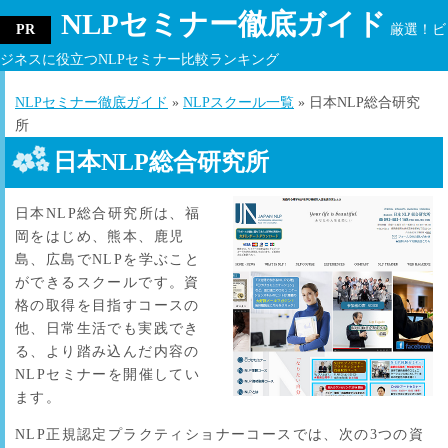
NLPセミナー徹底ガイド
厳選！ビ
ジネスに役立つNLPセミナー比較ランキング
NLPセミナー徹底ガイド
»
NLPスクール一覧
»
日本NLP総合研究
所
日本NLP総合研究所
日本NLP総合研究所は、福
岡をはじめ、熊本、鹿児
島、広島でNLPを学ぶこと
ができるスクールです。資
格の取得を目指すコースの
他、日常生活でも実践でき
る、より踏み込んだ内容の
NLPセミナーを開催してい
ます。
NLP正規認定プラクティショナーコースでは、次の3つの資